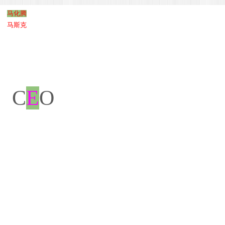
马
化腾
马斯克
C
E
O